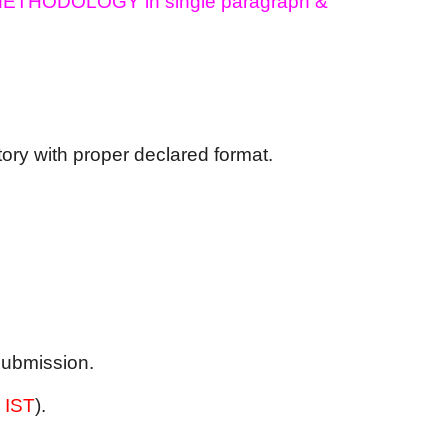
THODOLOGY in single paragraph & 
tory with proper declared format.
submission. 
 IST
). 